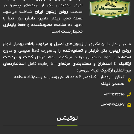
امروز به‌عنوان یکی از برندهای پیشرو در
صنعت
روغن زیتون ایران
شناخته می‌شود.
نقطه تمایز زیدار، تلفیق
دانش روز دنیا
با
تعهد به
سلامت مصرف‌کننده
و
حفظ پایداری
محیط‌زیست
است.
ما در زیدار با بهره‌گیری از
زیتون‌های اصیل و مرغوب باغات رودبار
، انواع
روغن زیتون بکر، فرابکر
و
تصفیه‌شده
را به‌صورت کاملاً طبیعی و بدون
استفاده از مواد شیمیایی تولید می‌کنیم. تمام مراحل
کشت و برداشت
ارگانیک
تا
استخراج و بسته‌بندی حرفه‌ای
—با رعایت کامل
استانداردهای
بین‌المللی ارگانیک
انجام می‌شود.
گیلان – رودبار – کیلومتر ۴ جاده قدیم رودبار به رستم‌آباد منطقه
صنعتی ذیلک
۰۱۳۳۱۶۲۶۶۱۵
۰۱۳۳۴۶۲۵۸۶۷
لـوکیشـن