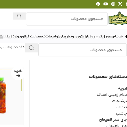
خـانـه
روغن زیتون رودبار
زیتون رودبار
چـای
ترشیجات
محصولات گیلان
درباره زیدار
خانه
محصولات برچ
ناموج
ود
دسته‌های محصولات
ادویه
بادام زمینی آستانه
ترشیجات
تنقلات
چاشنی
چای سبز لاهیجان
چای لاهیجان