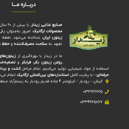
دربـــاره مـــا
صنایع غذایی زیدار
، با بیش از ۲۰ سال سابقه‌ی درخشان در تولید و فرآوری
محصولات ارگانیک
، امروز به‌عنوان ی
زیتون ایران
شناخته می‌شود. نقطه تم
تعهد به
سلامت مصرف‌کننده
و
حفظ پ
ما در زیدار با بهره‌گیری از
زیتون‌های
روغن زیتون بکر، فرابکر
و
تصفیه‌شد
استفاده از مواد شیمیایی تولید می‌کنیم. تمام مراحل
کشت و برداش
حرفه‌ای
—با رعایت کامل
استانداردهای بین‌المللی ارگانیک
انجام می‌ش
گیلان – رودبار – کیلومتر ۴ جاده قدیم رودبار به رستم‌آباد منطقه صنعتی ذیلک
۰۱۳۳۱۶۲۶۶۱۵
۰۱۳۳۴۶۲۵۸۶۷