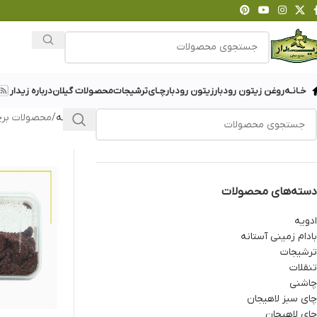
خـانـه
روغن زیتون رودبار
زیتون رودبار
چـای
ترشیجات
محصولات گیلان
درباره زیدار
خانه
محصولات برچ
دسته‌های محصولات
ادویه
بادام زمینی آستانه
ترشیجات
تنقلات
چاشنی
چای سبز لاهیجان
چای لاهیجان