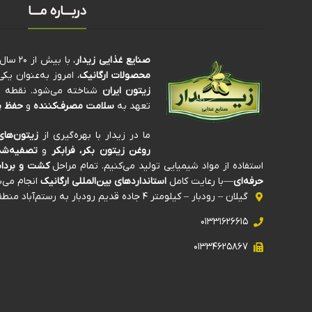
دربـــاره مـــا
صنایع غذایی زیدار
، با بیش از ۲۰ سال سابقه‌ی درخشان در تولید و فرآوری
محصولات ارگانیک
، امروز به‌عنوان ی
زیتون ایران
شناخته می‌شود. نقطه تم
تعهد به
سلامت مصرف‌کننده
و
حفظ پ
ما در زیدار با بهره‌گیری از
زیتون‌های
روغن زیتون بکر، فرابکر
و
تصفیه‌شد
استفاده از مواد شیمیایی تولید می‌کنیم. تمام مراحل
کشت و برداش
حرفه‌ای
—با رعایت کامل
استانداردهای بین‌المللی ارگانیک
انجام می‌ش
گیلان – رودبار – کیلومتر ۴ جاده قدیم رودبار به رستم‌آباد منطقه صنعتی ذیلک
۰۱۳۳۱۶۲۶۶۱۵
۰۱۳۳۴۶۲۵۸۶۷