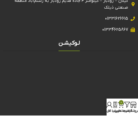
گیلان – رودبار – کیلومتر ۴ جاده قدیم رودبار به رستم‌آباد منطقه
صنعتی ذیلک
01331626615
01334625867
لـوکیشـن
0
روشگاه
فیلترها
سبد خرید
تماس با ما
حساب کاربری من