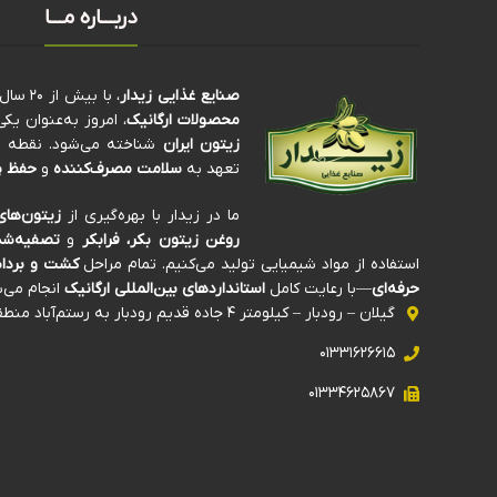
دربـــاره مـــا
صنایع غذایی زیدار
، با بیش از ۲۰ سال سابقه‌ی درخشان در تولید و فرآوری
محصولات ارگانیک
، امروز به‌عنوان ی
زیتون ایران
شناخته می‌شود. نقطه تم
تعهد به
سلامت مصرف‌کننده
و
حفظ پ
ما در زیدار با بهره‌گیری از
زیتون‌های
روغن زیتون بکر، فرابکر
و
تصفیه‌شد
استفاده از مواد شیمیایی تولید می‌کنیم. تمام مراحل
کشت و برداش
حرفه‌ای
—با رعایت کامل
استانداردهای بین‌المللی ارگانیک
انجام می‌ش
گیلان – رودبار – کیلومتر ۴ جاده قدیم رودبار به رستم‌آباد منطقه صنعتی ذیلک
۰۱۳۳۱۶۲۶۶۱۵
۰۱۳۳۴۶۲۵۸۶۷