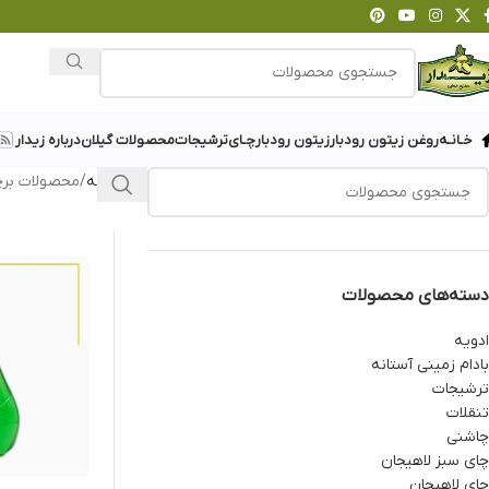
خـانـه
روغن زیتون رودبار
زیتون رودبار
چـای
ترشیجات
محصولات گیلان
درباره زیدار
خانه
محصولات برچ
دسته‌های محصولات
ادویه
بادام زمینی آستانه
ترشیجات
تنقلات
چاشنی
چای سبز لاهیجان
چای لاهیجان