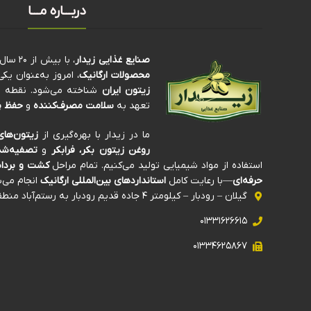
دربـــاره مـــا
صنایع غذایی زیدار
، با بیش از ۲۰ سال سابقه‌ی درخشان در تولید و فرآوری
محصولات ارگانیک
، امروز به‌عنوان ی
زیتون ایران
شناخته می‌شود. نقطه تم
تعهد به
سلامت مصرف‌کننده
و
حفظ پ
ما در زیدار با بهره‌گیری از
زیتون‌های
روغن زیتون بکر، فرابکر
و
تصفیه‌شد
استفاده از مواد شیمیایی تولید می‌کنیم. تمام مراحل
کشت و برداش
حرفه‌ای
—با رعایت کامل
استانداردهای بین‌المللی ارگانیک
انجام می‌ش
گیلان – رودبار – کیلومتر ۴ جاده قدیم رودبار به رستم‌آباد منطقه صنعتی ذیلک
۰۱۳۳۱۶۲۶۶۱۵
۰۱۳۳۴۶۲۵۸۶۷