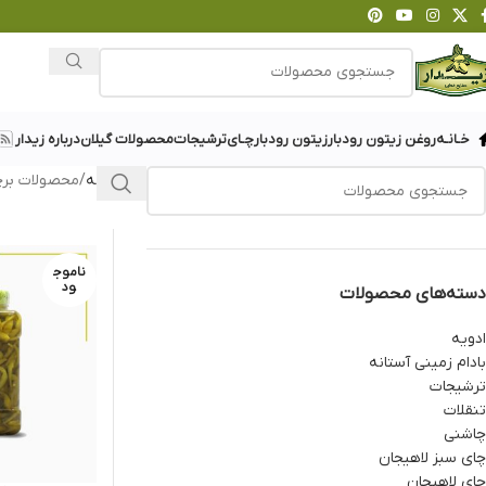
خـانـه
روغن زیتون رودبار
زیتون رودبار
چـای
ترشیجات
محصولات گیلان
درباره زیدار
خانه
محصولات برچ
ناموج
ود
دسته‌های محصولات
ادویه
بادام زمینی آستانه
ترشیجات
تنقلات
چاشنی
چای سبز لاهیجان
چای لاهیجان