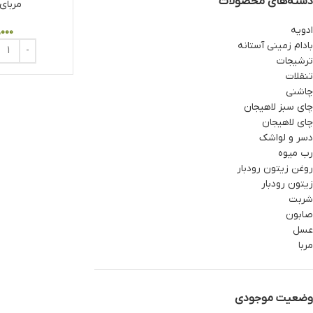
دسته‌های محصولات
مربای
ادویه
,۰۰۰
بادام زمینی آستانه
ترشیجات
تنقلات
چاشنی
چای سبز لاهیجان
چای لاهیجان
دسر و لواشک
رب میوه
روغن زیتون رودبار
زیتون رودبار
شربت
صابون
عسل
مربا
وضعیت موجودی