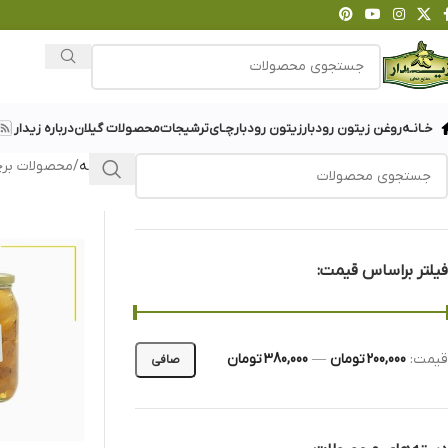
خـانـه
روغن زیتون رودبار
زیتون رودبار
چـای
ترشیجات
محصولات گیلان
درباره زیدار
خانه
محصولات برچ
فیلتر براساس قیمت:
قيمت:
200,000 تومان
—
380,000 تومان
صافی