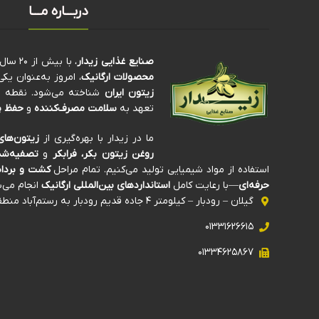
دربـــاره مـــا
صنایع غذایی زیدار
، با بیش از ۲۰ سال سابقه‌ی درخشان در تولید و فرآوری
محصولات ارگانیک
، امروز به‌عنوان ی
زیتون ایران
شناخته می‌شود. نقطه تم
تعهد به
سلامت مصرف‌کننده
و
حفظ پ
ما در زیدار با بهره‌گیری از
زیتون‌های
روغن زیتون بکر، فرابکر
و
تصفیه‌شد
استفاده از مواد شیمیایی تولید می‌کنیم. تمام مراحل
کشت و برداش
حرفه‌ای
—با رعایت کامل
استانداردهای بین‌المللی ارگانیک
انجام می‌ش
گیلان – رودبار – کیلومتر ۴ جاده قدیم رودبار به رستم‌آباد منطقه صنعتی ذیلک
۰۱۳۳۱۶۲۶۶۱۵
۰۱۳۳۴۶۲۵۸۶۷