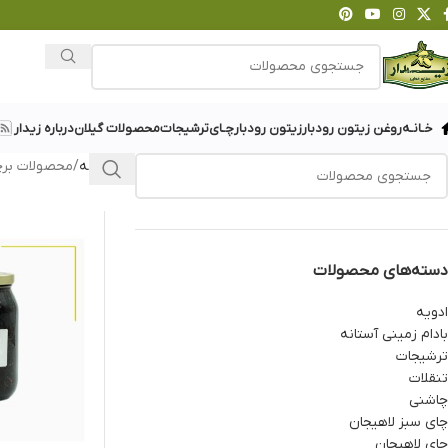
خـانـه
روغن زیتون رودبار
زیتون رودبار
چـای
ترشیجات
محصولات گیلان
درباره زیدار
خانه
محصولات برچ
دسته‌های محصولات
ادویه
بادام زمینی آستانه
ترشیجات
تنقلات
چاشنی
چای سبز لاهیجان
چای لاهیجان