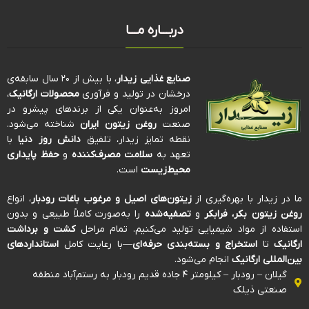
دربـــاره مـــا
صنایع غذایی زیدار
، با بیش از ۲۰ سال سابقه‌ی
درخشان در تولید و فرآوری
محصولات ارگانیک
،
امروز به‌عنوان یکی از برندهای پیشرو در
صنعت
روغن زیتون ایران
شناخته می‌شود.
نقطه تمایز زیدار، تلفیق
دانش روز دنیا
با
تعهد به
سلامت مصرف‌کننده
و
حفظ پایداری
محیط‌زیست
است.
ما در زیدار با بهره‌گیری از
زیتون‌های اصیل و مرغوب باغات رودبار
، انواع
روغن زیتون بکر، فرابکر
و
تصفیه‌شده
را به‌صورت کاملاً طبیعی و بدون
استفاده از مواد شیمیایی تولید می‌کنیم. تمام مراحل
کشت و برداشت
ارگانیک
تا
استخراج و بسته‌بندی حرفه‌ای
—با رعایت کامل
استانداردهای
بین‌المللی ارگانیک
انجام می‌شود.
گیلان – رودبار – کیلومتر ۴ جاده قدیم رودبار به رستم‌آباد منطقه
صنعتی ذیلک