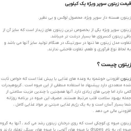
قیمت زیتون سوپر ویژه یک کیلویی
زیتون هسته دار سوپر ویژه، محصول لوکس و بی نظیر.
زیتون سوپر ویژه یکی از بخصوص ترین زیتون های زیدار است که سایز آن از
باقی زیتون کنسروی ها بسیار درشت تر میباشد.
تفاوت مدل زیتون ها تنها در سورتینگ در هنگام تولید سایز آنها می باشد و
به لحاظ نوع فرآوری و طعم، تفاوت فاحشی ندارند.
زیتون چیست ؟
زیتون
افزودنی خوشمزه به وعده های غذایی یا پیش غذا است که خواص ثابت
شده متعددی دارد پیشنهاد ما استفاده منطقی از این میوه است . کربوهیدرات
کمی دارد اما چربی های زیادی دارد. آنها همچنین با چندین مزیت سلامتی از
جمله بهبود سلامت قلب مرتبط هستند. مصرف این میوه در برنامه روزانه
شما بسیار آسان است و به یک رژیم غذایی مبتنی بر مواد غذایی کامل ،
افزودنی عالی می دهد .
زیتون میوه ی کوچکی است که روی درختان زیتون رشد می کند ، آنها به گروه
یوه ای به نام
drupes
یا میوه های آلویی یا میوه های سنگی تعلق دارند و