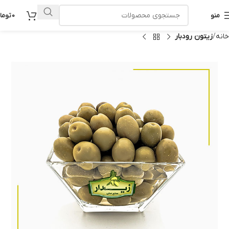
منو
0
توما
خانه
زیتون رودبار