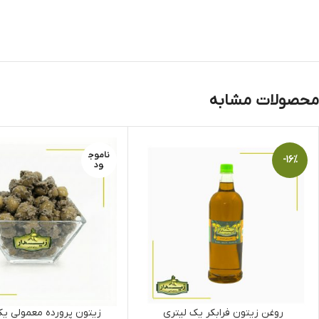
محصولات مشابه
ناموج
-۱۶%
ود
روغن زیتون فرابکر یک لیتری
زیتون پرورده معمولی یک