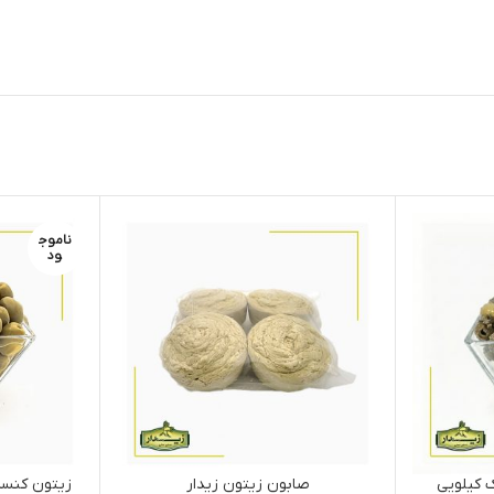
ناموج
ود
 کیلویی
صابون زیتون زیدار
زیتون کنسر