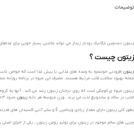
توضیحات
زیتون دستچین ارگانیک رودبار زیدار می تواند چاشنی بسیار خوبی برای غذاهای
زیتون چیست ؟
زیتون
افزودنی خوشمزه به وعده های غذایی یا پیش غذا است که خواص ثابت شد
جمله بهبود سلامت قلب مرتبط هستند. مصرف این میوه در برنامه روزانه شما بس
یتون میوه ی کوچکی است که روی درختان زیتون رشد می کند ، آنها به گروه 
اغلب در سالاد و ساندویچ لذت می برند ، وزن متوسط هر دانه
زیتون
حدود ۳-۵ گرم است .
بطور کلی زیتون دارای مقدار زیادی ویتامین
E
و سایر آنتی اکسیدان های قدرتم
چربی های سالم موجود در زیتون برای تولید روغن زیتون ، یکی از اجزای اصلی رژیم غذایی فو