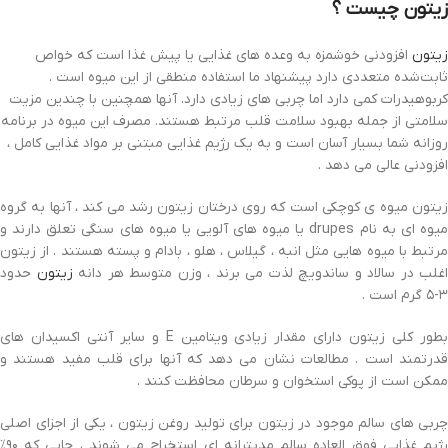
زیتون چیست ؟
زیتون
افزودنی خوشمزه به وعده های غذایی یا پیش غذا است که خواص
ثابت‌شده متعددی دارد پیشنهاد ما استفاده منطقی از این میوه است .
کربوهیدرات کمی دارد اما چربی های زیادی دارد. آنها همچنین با چندین مزیت
سلامتی از جمله بهبود سلامت قلب مرتبط هستند. مصرف این میوه در برنامه
روزانه شما بسیار آسان است و به یک رژیم غذایی مبتنی بر مواد غذایی کامل ،
افزودنی عالی می دهد .
زیتون میوه ی کوچکی است که روی درختان زیتون رشد می کند ، آنها به گروه
یوه ای به نام
drupes
یا میوه های آلویی یا میوه های سنگی تعلق دارند و
مرتبط با میوه هایی مثل انبه ، گیلاس ، هلو ، بادام و پسته هستند . از زیتون
اغلب در سالاد و ساندویچ لذت می برند ، وزن متوسط هر دانه
زیتون
حدود
۳-۵ گرم است .
طور کلی زیتون دارای مقدار زیادی ویتامین
E
و سایر آنتی اکسیدان های
قدرتمند است . مطالعات نشان می دهد که آنها برای قلب مفید هستند و
ممکن است از پوکی استخوان و سرطان محافظت کنند .
چربی های سالم موجود در زیتون برای تولید روغن زیتون ، یکی از اجزای اصلی
رژیم غذایی فوق العاده سالم مدیترانه ای استخراج می شوند ، جایی که ۹۰٪