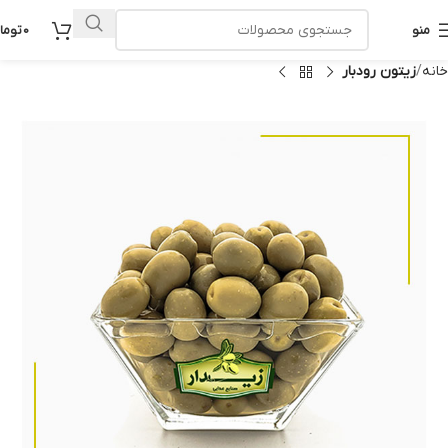
منو
0
توما
خانه
زیتون رودبار