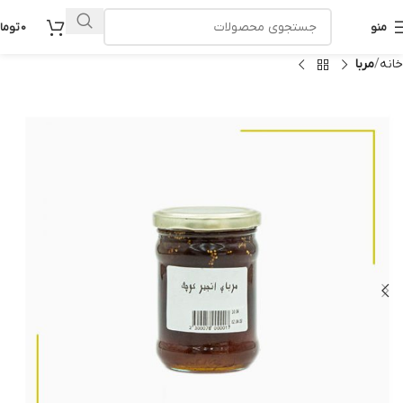
منو
0
توما
خانه
مربا