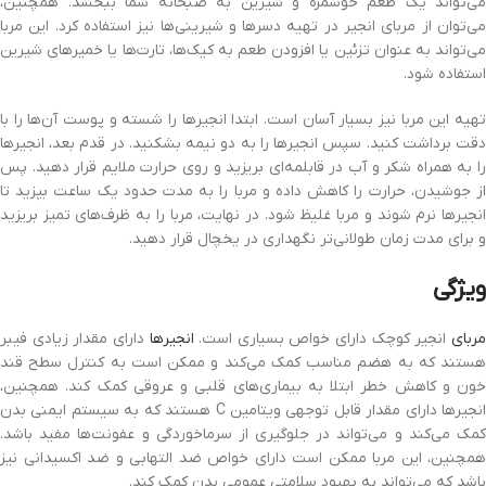
می‌تواند یک طعم خوشمزه و شیرین به صبحانه شما ببخشد. همچنین،
می‌توان از مربای انجیر در تهیه دسرها و شیرینی‌ها نیز استفاده کرد. این مربا
می‌تواند به عنوان تزئین یا افزودن طعم به کیک‌ها، تارت‌ها یا خمیرهای شیرین
استفاده شود.
تهیه این مربا نیز بسیار آسان است. ابتدا انجیرها را شسته‌ و پوست آن‌ها را با
دقت برداشت کنید. سپس انجیرها را به دو نیمه بشکنید. در قدم بعد، انجیرها
را به همراه شکر و آب در قابلمه‌ای بریزید و روی حرارت ملایم قرار دهید. پس
از جوشیدن، حرارت را کاهش داده و مربا را به مدت حدود یک ساعت بپزید تا
انجیرها نرم شوند و مربا غلیظ شود. در نهایت، مربا را به ظرف‌های تمیز بریزید
و برای مدت زمان طولانی‌تر نگهداری در یخچال قرار دهید.
ویژگی
ربای
انجیر کوچک دارای خواص بسیاری است.
انجیرها
دارای مقدار زیادی فیبر
هستند که به هضم مناسب کمک می‌کند و ممکن است به کنترل سطح قند
خون و کاهش خطر ابتلا به بیماری‌های قلبی و عروقی کمک کند. همچنین،
انجیرها دارای مقدار قابل توجهی ویتامین C هستند که به سیستم ایمنی بدن
کمک می‌کند و می‌تواند در جلوگیری از سرماخوردگی و عفونت‌ها مفید باشد.
همچنین، این مربا ممکن است دارای خواص ضد التهابی و ضد اکسیدانی نیز
باشد که می‌تواند به بهبود سلامتی عمومی بدن کمک کند.