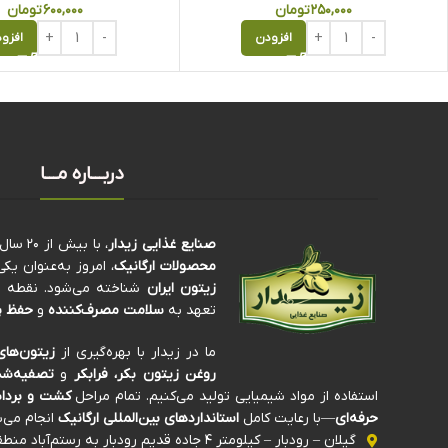
۲۵۰,۰۰۰
تومان
۶۰۰,۰۰۰
تومان
افزودن
افزو
دربـــاره مـــا
صنایع غذایی زیدار
، با بیش از ۲۰ سال سابقه‌ی درخشان در تولید و فرآوری
محصولات ارگانیک
، امروز به‌عنوان ی
زیتون ایران
شناخته می‌شود. نقطه تم
تعهد به
سلامت مصرف‌کننده
و
حفظ پ
ما در زیدار با بهره‌گیری از
زیتون‌های
روغن زیتون بکر، فرابکر
و
تصفیه‌شد
استفاده از مواد شیمیایی تولید می‌کنیم. تمام مراحل
کشت و برداش
حرفه‌ای
—با رعایت کامل
استانداردهای بین‌المللی ارگانیک
انجام می‌ش
گیلان – رودبار – کیلومتر ۴ جاده قدیم رودبار به رستم‌آباد منطقه صنعتی ذیلک