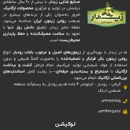
صنایع غذایی زیدار
، با بیش از ۲۰ سال سابقه‌ی
درخشان در تولید و فرآوری
محصولات ارگانیک
،
امروز به‌عنوان یکی از برندهای پیشرو در
صنعت
روغن زیتون ایران
شناخته می‌شود.
نقطه تمایز زیدار، تلفیق
دانش روز دنیا
با
تعهد به
سلامت مصرف‌کننده
و
حفظ پایداری
محیط‌زیست
است.
ما در زیدار با بهره‌گیری از
زیتون‌های اصیل و مرغوب باغات رودبار
، انواع
روغن زیتون بکر، فرابکر
و
تصفیه‌شده
را به‌صورت کاملاً طبیعی و بدون
استفاده از مواد شیمیایی تولید می‌کنیم. تمام مراحل
کشت و برداشت
ارگانیک
تا
استخراج و بسته‌بندی حرفه‌ای
—با رعایت کامل
استانداردهای
بین‌المللی ارگانیک
انجام می‌شود.
گیلان – رودبار – کیلومتر ۴ جاده قدیم رودبار به رستم‌آباد منطقه
صنعتی ذیلک
۰۱۳۳۱۶۲۶۶۱۵
۰۱۳۳۴۶۲۵۸۶۷
لـوکیشـن