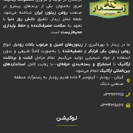
امروز به‌عنوان یکی از برندهای پیشرو در
صنعت
روغن زیتون ایران
شناخته می‌شود.
نقطه تمایز زیدار، تلفیق
دانش روز دنیا
با
تعهد به
سلامت مصرف‌کننده
و
حفظ پایداری
محیط‌زیست
است.
ما در زیدار با بهره‌گیری از
زیتون‌های اصیل و مرغوب باغات رودبار
، انواع
روغن زیتون بکر، فرابکر
و
تصفیه‌شده
را به‌صورت کاملاً طبیعی و بدون
استفاده از مواد شیمیایی تولید می‌کنیم. تمام مراحل
کشت و برداشت
ارگانیک
تا
استخراج و بسته‌بندی حرفه‌ای
—با رعایت کامل
استانداردهای
بین‌المللی ارگانیک
انجام می‌شود.
گیلان – رودبار – کیلومتر ۴ جاده قدیم رودبار به رستم‌آباد منطقه
صنعتی ذیلک
۰۱۳۳۱۶۲۶۶۱۵
۰۱۳۳۴۶۲۵۸۶۷
لـوکیشـن