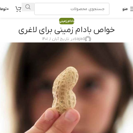
منو
0
توما
بادام زمینی
خواص بادام زمینی برای لاغری
sajad
در تاریخ آبان ۱, ۱۴۰۱