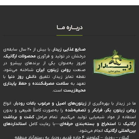
دربـــاره مـــا
صنایع غذایی زیدار
، با بیش از ۲۰ سال سابقه‌ی
درخشان در تولید و فرآوری
محصولات ارگانیک
،
امروز به‌عنوان یکی از برندهای پیشرو در
صنعت
روغن زیتون ایران
شناخته می‌شود.
نقطه تمایز زیدار، تلفیق
دانش روز دنیا
با
تعهد به
سلامت مصرف‌کننده
و
حفظ پایداری
محیط‌زیست
است.
ما در زیدار با بهره‌گیری از
زیتون‌های اصیل و مرغوب باغات رودبار
، انواع
روغن زیتون بکر، فرابکر
و
تصفیه‌شده
را به‌صورت کاملاً طبیعی و بدون
استفاده از مواد شیمیایی تولید می‌کنیم. تمام مراحل
کشت و برداشت
ارگانیک
تا
استخراج و بسته‌بندی حرفه‌ای
—با رعایت کامل
استانداردهای
بین‌المللی ارگانیک
انجام می‌شود.
گیلان – رودبار – کیلومتر ۴ جاده قدیم رودبار به رستم‌آباد منطقه