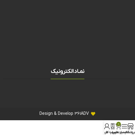
نمـادالکترونیک
Design & Develop 361ADV
۰
روشگاه
سایدبار
سبد خرید
تماس با ما
حساب کاربری من