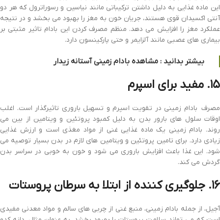
این ماده غذایی به دلیل داشتن ترکیباتی مانند نیاسین و رسوراترول که هر دو
آنتی اکسیدان قوی هستند، جریان خون به مغز را بهبود می بخشد و در نتیجه
عملکرد مغز را افزایش می دهد. منظم مصرف کردن این بادام تاثیر مثبتی بر
بیماری های عصبی مانند آلزایمر و حتی پارکینسون دارد.
بیشتر بدانید : مشاهده
بادام زمینی آستانه
زیدار
۱۵. مفید برای اسپرم
مصرف بادام زمینی در تقویت اسپرم و تسهیل باروری تاثیرگذار است. اغلب
اوقات سلول های بارور بدن به دلیل کمبود پروتئین و ویتامین از بین می
روند. بادام زمینی یک ماده غذایی غنی از مواد مغذی است و ارزش غذایی
زیادی دارد. برای تامین پروتئین و ویتامین های لازم در بدن بسیار توصیه می
شود. این غذا باعث افزایش باروری می شود و خون به خوبی در سراسر بدن
گردش می کند.
۱۶. جلوگیری کننده از ابتلا به سرطان پروستات
آجیل، از جمله بادام زمینی، منبع غنی از چربی های سالم و مواد معدنی مفیدی
است که می تواند سلامت پروستات را بهبود بخشد. به عنوان مثال، دانه کدو