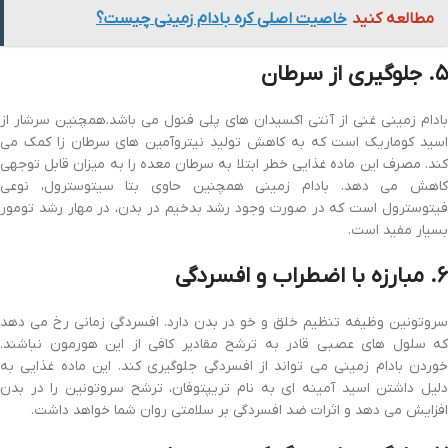
مطالعه کنید
خاصیت اصلی کره بادام زمینی چیست؟
۵.
جلوگیری
از سرطان
بادام زمینی غنی از آنتی اکسیدان های پلی فنول می باشد.همچنین سرشار از
اسید کوماریک است که به کاهش تولید نیتروآمین های سرطان زا کمک می
کند. مصرف این ماده غذایی خطر ابتلا به سرطان معده را به میزان قابل توجهی
کاهش می دهد. بادام زمینی همچنین حاوی بتا سیتوسترول، نوعی
فیتوسترول است که در صورت وجود رشد بدخیم در بدن، در مهار رشد تومور
بسیار مفید است.
۶
. مبارزه با اضطراب و افسردگی
سروتونین وظیفه تنظیم خلق و خو در بدن دارد. افسردگی زمانی رخ می دهد
که سلول های عصبی قادر به ترشح مقادیر کافی از این هورمون نباشند.
خوردن بادام زمینی می تواند از افسردگی جلوگیری کند. این ماده غذایی به
دلیل داشتن اسید آمینه ای به نام تریپتوفان، ترشح سروتونین را در بدن
افزایش می دهد و اثرات ضد افسردگی بر سلامتی روان شما خواهد داشت.