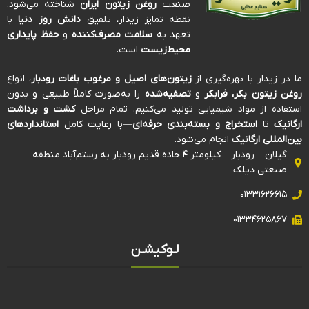
صنعت
روغن زیتون ایران
شناخته می‌شود.
نقطه تمایز زیدار، تلفیق
دانش روز دنیا
با
تعهد به
سلامت مصرف‌کننده
و
حفظ پایداری
محیط‌زیست
است.
ما در زیدار با بهره‌گیری از
زیتون‌های اصیل و مرغوب باغات رودبار
، انواع
روغن زیتون بکر، فرابکر
و
تصفیه‌شده
را به‌صورت کاملاً طبیعی و بدون
استفاده از مواد شیمیایی تولید می‌کنیم. تمام مراحل
کشت و برداشت
ارگانیک
تا
استخراج و بسته‌بندی حرفه‌ای
—با رعایت کامل
استانداردهای
بین‌المللی ارگانیک
انجام می‌شود.
گیلان – رودبار – کیلومتر ۴ جاده قدیم رودبار به رستم‌آباد منطقه
صنعتی ذیلک
۰۱۳۳۱۶۲۶۶۱۵
۰۱۳۳۴۶۲۵۸۶۷
لـوکیشـن