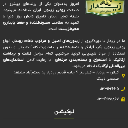
امروز به‌عنوان یکی از برندهای پیشرو در
صنعت
روغن زیتون ایران
شناخته می‌شود.
نقطه تمایز زیدار، تلفیق
دانش روز دنیا
با
تعهد به
سلامت مصرف‌کننده
و
حفظ پایداری
محیط‌زیست
است.
ما در زیدار با بهره‌گیری از
زیتون‌های اصیل و مرغوب باغات رودبار
، انواع
روغن زیتون بکر، فرابکر
و
تصفیه‌شده
را به‌صورت کاملاً طبیعی و بدون
استفاده از مواد شیمیایی تولید می‌کنیم. تمام مراحل
کشت و برداشت
ارگانیک
تا
استخراج و بسته‌بندی حرفه‌ای
—با رعایت کامل
استانداردهای
بین‌المللی ارگانیک
انجام می‌شود.
گیلان – رودبار – کیلومتر ۴ جاده قدیم رودبار به رستم‌آباد منطقه
صنعتی ذیلک
۰۱۳۳۱۶۲۶۶۱۵
۰۱۳۳۴۶۲۵۸۶۷
لـوکیشـن