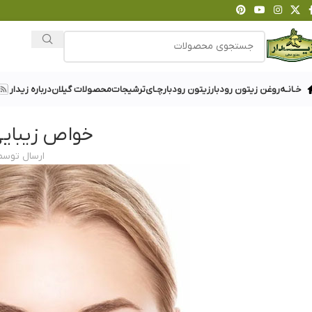
خـانـه
روغن زیتون رودبار
زیتون رودبار
چـای
ترشیجات
محصولات گیلان
درباره زیدار
خواص زیبایی
ارسال توسط